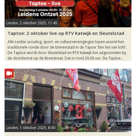
Leiden, 2 oktober 2025, 11:45
Taptoe: 2 oktober live op RTV Katwijk en Sleutelstad
Alle Leidse scouting, sport- en cultuurverenigingen lopen avond hun
traditionele ronde door de binnenstad in de Tapoe 'Een lint van licht'.
De Taptoe wordt door Sleutelstad en RTV Katwijk live uitgezonden bij
de doorkomst op de Breestraat. Dat is rond 20.00 uur. De Taptoe...
Leiden, 1 oktober 2025, 8:00