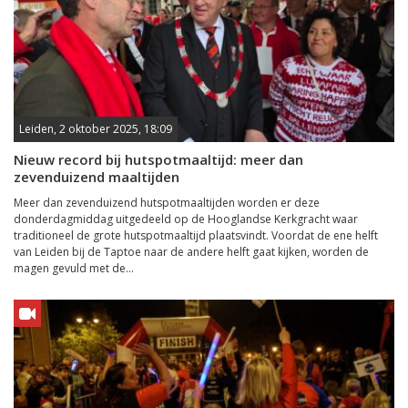
Leiden, 2 oktober 2025, 18:09
Nieuw record bij hutspotmaaltijd: meer dan
zevenduizend maaltijden
Meer dan zevenduizend hutspotmaaltijden worden er deze
donderdagmiddag uitgedeeld op de Hooglandse Kerkgracht waar
traditioneel de grote hutspotmaaltijd plaatsvindt. Voordat de ene helft
van Leiden bij de Taptoe naar de andere helft gaat kijken, worden de
magen gevuld met de...