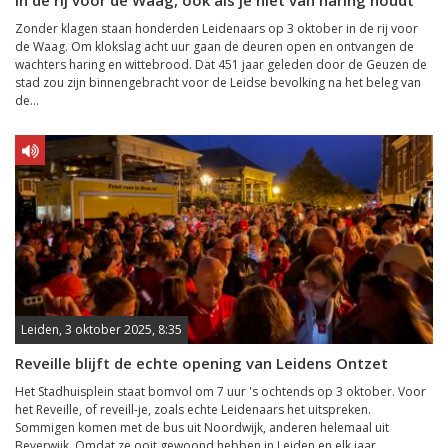
In de rij voor de Waag, ook als je niet van haring houdt
Zonder klagen staan honderden Leidenaars op 3 oktober in de rij voor
de Waag. Om klokslag acht uur gaan de deuren open en ontvangen de
wachters haring en wittebrood. Dat 451 jaar geleden door de Geuzen de
stad zou zijn binnengebracht voor de Leidse bevolking na het beleg van
de...
Leiden, 3 oktober 2025, 8:35
Reveille blijft de echte opening van Leidens Ontzet
Het Stadhuisplein staat bomvol om 7 uur 's ochtends op 3 oktober. Voor
het Reveille, of reveill-je, zoals echte Leidenaars het uitspreken.
Sommigen komen met de bus uit Noordwijk, anderen helemaal uit
Beverwijk. Omdat ze ooit gewoond hebben in Leiden en elk jaar...