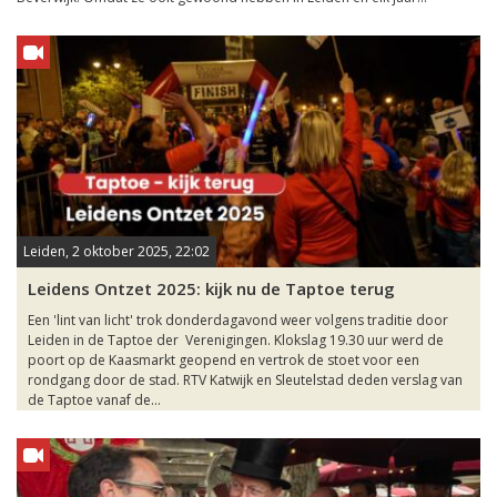
Leiden, 2 oktober 2025, 22:02
Leidens Ontzet 2025: kijk nu de Taptoe terug
Een 'lint van licht' trok donderdagavond weer volgens traditie door
Leiden in de Taptoe der Verenigingen. Klokslag 19.30 uur werd de
poort op de Kaasmarkt geopend en vertrok de stoet voor een
rondgang door de stad. RTV Katwijk en Sleutelstad deden verslag van
de Taptoe vanaf de...