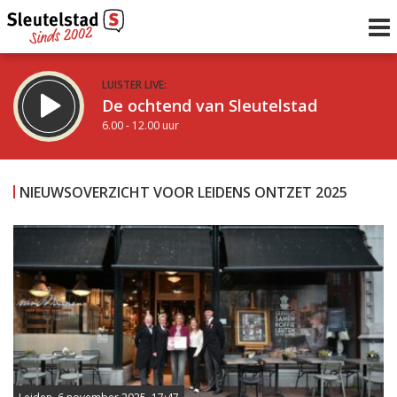
LUISTER LIVE:
De ochtend van Sleutelstad
6.00 - 12.00 uur
STRAKS:
De middag van Sleutelstad
NIEUWSOVERZICHT VOOR LEIDENS ONTZET 2025
12.00 - 18.00 uur
uur 1 van 0
Vorig uur
Volgend uur
Inklappen