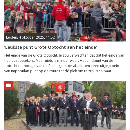
Leiden, 4 oktober 2025, 11:52
‘Leukste punt Grote Optocht aan het einde’
Het einde van de Grote Optocht. Je zou verwachten dat dat het einde van
het feest betekent. Maar niets is minder waar. Het eindpunt van de
optocht ter hoogte van de Plantage, is de afgelopen jaren uitgegroeid
van impopulair punt op de route tot dé plek om te zijn. "Een paar...