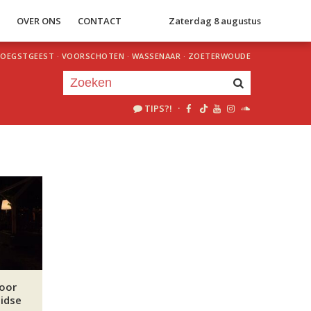
S
OVER ONS
CONTACT
Zaterdag 8 augustus
OEGSTGEEST
·
VOORSCHOTEN
·
WASSENAAR
·
ZOETERWOUDE
TIPS?!
·
Je luistert nu naar
uur 1 van 0
«
Vorig uur
Volgend uur
»
voor
eidse