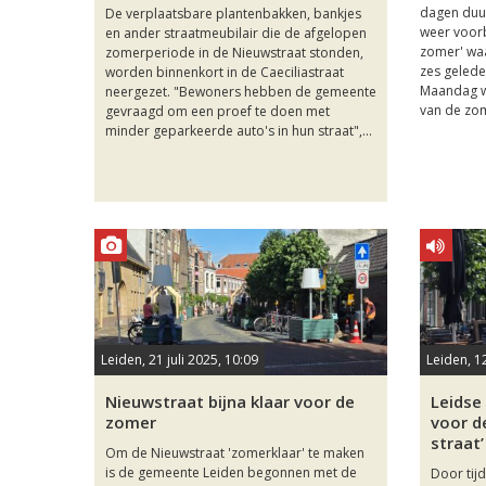
dagen duur
De verplaatsbare plantenbakken, bankjes
weer voorb
en ander straatmeubilair die de afgelopen
zomer' wa
zomerperiode in de Nieuwstraat stonden,
zes gelede
worden binnenkort in de Caeciliastraat
Maandag w
neergezet. "Bewoners hebben de gemeente
van de zom
gevraagd om een proef te doen met
minder geparkeerde auto's in hun straat",...
Leiden, 21 juli 2025, 10:09
Leiden, 1
Nieuwstraat bijna klaar voor de
Leidse
zomer
voor d
straat’
Om de Nieuwstraat 'zomerklaar' te maken
is de gemeente Leiden begonnen met de
Door tij