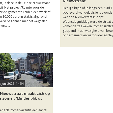
Nieuwstraat
t, is deze in de Leidse Nieuwstraat
ij. Het project 'Ruimte voor de
Het lijkt bijna of je langs een Zuid
ar de gemeente Leiden een week of
boulevard wandelt als je 's avonds
n 80.000 euro in stak is afgerond.
weer de Nieuwstraat inloopt.
erd begonnen met het weghalen
Woensdagmiddag werd de straat d
erse...
komende zes weken 'zomer' uitstra
geopend in aanwezigheid van bew
ondernemers en wethouder Ashley.
2 juni 2025, 14:54
 Nieuwstraat maakt zich op
e zomer: ‘Minder blik op
dens de zomervakantie een aantal