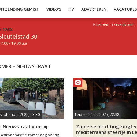
UITZENDING GEMIST
VIDEO’S
TV
ADVERTEREN
VACATURE
LEIDEN
·
LEIDERDORP
·
STRAKS:
Sleutelstad 30
17.00 - 19.00 uur
OMER – NIEUWSTRAAT
 september 2025, 13:30
Leiden, 24 juli 2025, 22:38
n Nieuwstraat voorbij
Zomerse inrichting zorgt 
mediterraans sfeertje in L
 astronomische zomer nog twintig