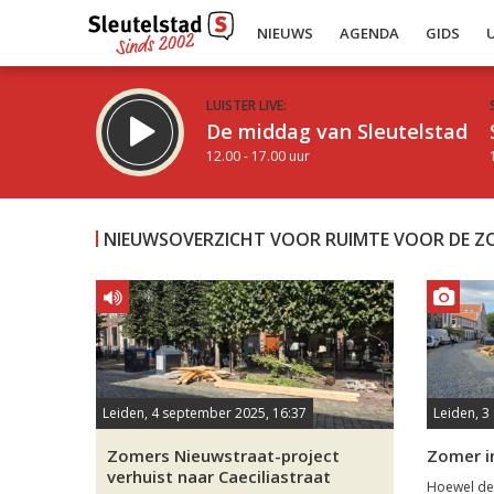
NIEUWS
AGENDA
GIDS
LUISTER LIVE:
De middag van Sleutelstad
12.00 - 17.00 uur
NIEUWSOVERZICHT VOOR RUIMTE VOOR DE Z
Inklappen
Leiden, 4 september 2025, 16:37
Leiden, 3
Zomers Nieuwstraat-project
Zomer i
verhuist naar Caeciliastraat
Hoewel de