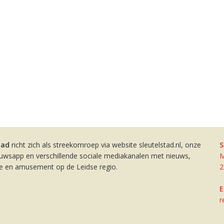
tad
richt zich als streekomroep via website sleutelstad.nl, onze
S
euwsapp en verschillende sociale mediakanalen met nieuws,
M
ie en amusement op de Leidse regio.
2
E
r