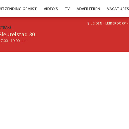
UITZENDING GEMIST
VIDEO’S
TV
ADVERTEREN
VACATURE
LEIDEN
·
LEIDERDORP
·
STRAKS:
Sleutelstad 30
17.00 - 19.00 uur