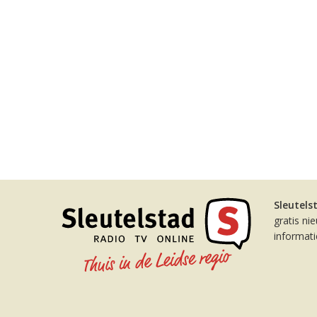
Sleutels
gratis ni
informat