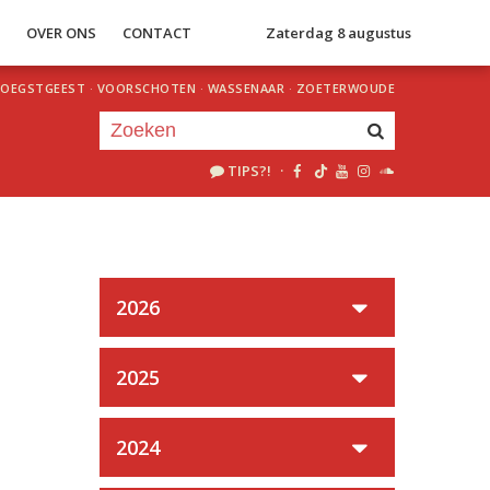
S
OVER ONS
CONTACT
Zaterdag 8 augustus
OEGSTGEEST
·
VOORSCHOTEN
·
WASSENAAR
·
ZOETERWOUDE
TIPS?!
·
Je luistert nu naar
uur 1 van 0
«
Vorig uur
Volgend uur
»
2026
2025
2024