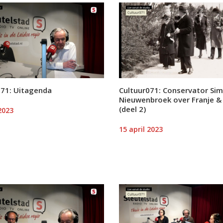
071: Uitagenda
Cultuur071: Conservator Si
Nieuwenbroek over Franje &
(deel 2)
2023
15 april 2023