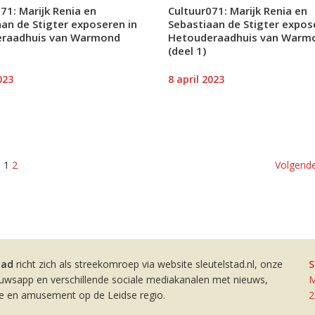
71: Marijk Renia en
Cultuur071: Marijk Renia en
an de Stigter exposeren in
Sebastiaan de Stigter expos
raadhuis van Warmond
Hetouderaadhuis van Warm
(deel 1)
023
8 april 2023
1
2
Volgende
tad
richt zich als streekomroep via website sleutelstad.nl, onze
S
euwsapp en verschillende sociale mediakanalen met nieuws,
M
ie en amusement op de Leidse regio.
2