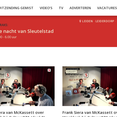
UITZENDING GEMIST
VIDEO’S
TV
ADVERTEREN
VACATURE
LEIDEN
·
LEIDERDORP
·
RAKS:
e nacht van Sleutelstad
0 - 6.00 uur
iera van McKassett over
Frank Siera van McKassett o