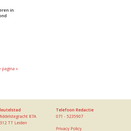
eren in
ond
 pagina »
leutelstad
Telefoon Redactie
iddelstegracht 87A
071 - 5235907
312 TT Leiden
Privacy Policy