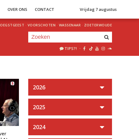
S
OVER ONS
CONTACT
Vrijdag 7 augustus
OEGSTGEEST
·
VOORSCHOTEN
·
WASSENAAR
·
ZOETERWOUDE
TIPS?!
·
Je luistert nu naar
uur 1 van 0
«
Vorig uur
Volgend uur
»
2026
2025
2024
ver