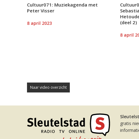
Cultuur071: Muziekagenda met
Cultuur0
Peter Visser
Sebastia
Hetoude
(deel 2)
8 april 2023
8 april 2
Naar video overzicht
Sleutels
gratis ni
informat