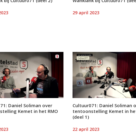
 bij Cultuur071 (deel 2)
Wanklank bij Cultuur071 (dee
2023
29 april 2023
71: Daniel Soliman over
Cultuur071: Daniel Soliman 
stelling Kemet in het RMO
tentoonstelling Kemet in h
(deel 1)
2023
22 april 2023