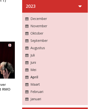
l 1)
2023
December
November
Oktober
September
Augustus
Juli
Juni
Mei
April
over
Maart
et RMO
Februari
Januari