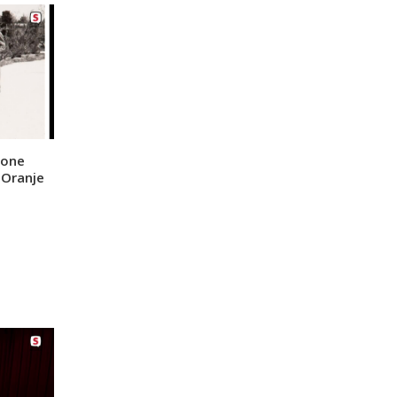
mone
 Oranje