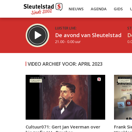
NIEUWS
AGENDA
GIDS
LUISTER LIVE:
ST
De avond van Sleutelstad
D
21.00 - 0.00 uur
0.0
VIDEO ARCHIEF VOOR: APRIL 2023
Inklappen
Cultuur071: Gert Jan Veerman over
Frank S