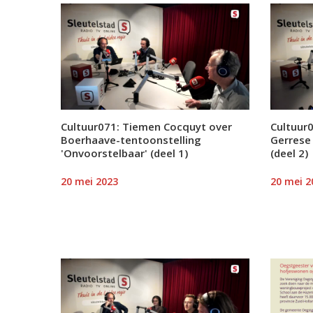
Cultuur071: Tiemen Cocquyt over
Cultuur0
Boerhaave-tentoonstelling
Gerrese
'Onvoorstelbaar' (deel 1)
(deel 2)
20 mei 2023
20 mei 2