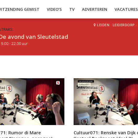
UITZENDING GEMIST
VIDEO’S
TV
ADVERTEREN
VACATURE
LEIDEN
·
LEIDERDORP
·
STRAKS:
De avond van Sleutelstad
19.00 - 22.00 uur
071: Rumor di Mare
Cultuur071: Renske van Dijk 