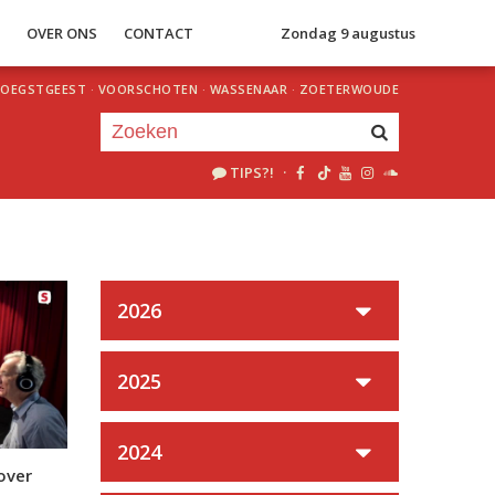
S
OVER ONS
CONTACT
Zondag 9 augustus
OEGSTGEEST
·
VOORSCHOTEN
·
WASSENAAR
·
ZOETERWOUDE
TIPS?!
·
Je luistert nu naar
uur 1 van 0
«
Vorig uur
Volgend uur
»
2026
2025
2024
over