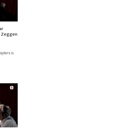
ar
n Zeggen
ijders is