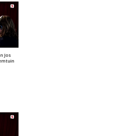
n Jos
eemtuin