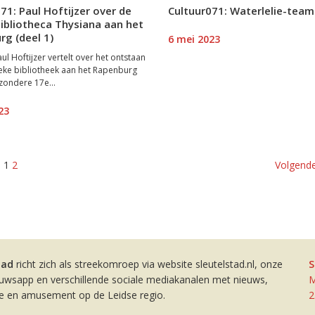
71: Paul Hoftijzer over de
Cultuur071: Waterlelie-team
ibliotheca Thysiana aan het
g (deel 1)
6 mei 2023
aul Hoftijzer vertelt over het ontstaan
eke bibliotheek aan het Rapenburg
jzondere 17e...
23
1
2
Volgende
tad
richt zich als streekomroep via website sleutelstad.nl, onze
S
euwsapp en verschillende sociale mediakanalen met nieuws,
M
ie en amusement op de Leidse regio.
2