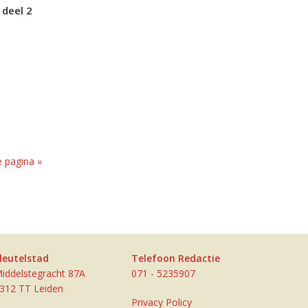
 deel 2
 pagina »
leutelstad
Telefoon Redactie
iddelstegracht 87A
071 - 5235907
312 TT Leiden
Privacy Policy