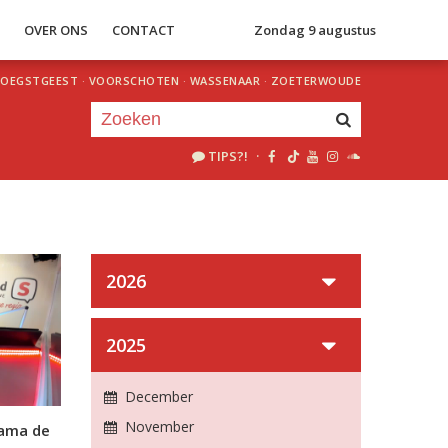
S
OVER ONS
CONTACT
Zondag 9 augustus
OEGSTGEEST
·
VOORSCHOTEN
·
WASSENAAR
·
ZOETERWOUDE
TIPS?!
·
Je luistert nu naar
uur 1 van 0
«
Vorig uur
Volgend uur
»
2026
2025
December
November
yama de