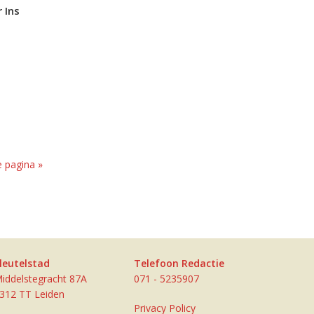
 Ins
 pagina »
leutelstad
Telefoon Redactie
iddelstegracht 87A
071 - 5235907
312 TT Leiden
Privacy Policy