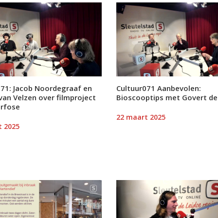
071: Jacob Noordegraaf en
Cultuur071 Aanbevolen:
an Velzen over filmproject
Bioscooptips met Govert de
rfose
22 maart 2025
t 2025