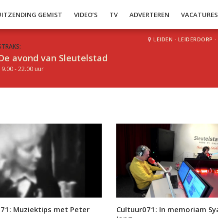
UITZENDING GEMIST
VIDEO’S
TV
ADVERTEREN
VACATURE
LEIDEN
·
LEIDERDORP
·
STRAKS:
De avond van Sleutelstad
19.00 - 22.00 uur
071: Muziektips met Peter
Cultuur071: In memoriam S