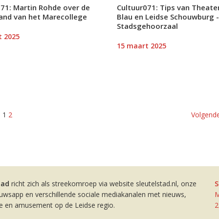
071: Martin Rohde over de
Cultuur071: Tips van Theater
and van het Marecollege
Blau en Leidse Schouwburg -
Stadsgehoorzaal
t 2025
15 maart 2025
1
2
Volgende
tad
richt zich als streekomroep via website sleutelstad.nl, onze
S
euwsapp en verschillende sociale mediakanalen met nieuws,
M
ie en amusement op de Leidse regio.
2