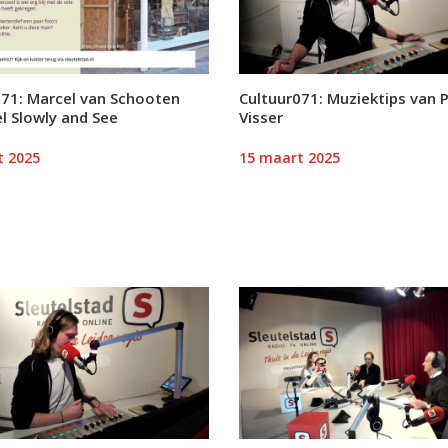
071: Marcel van Schooten
Cultuur071: Muziektips van 
l Slowly and See
Visser
t 2025
15 maart 2025