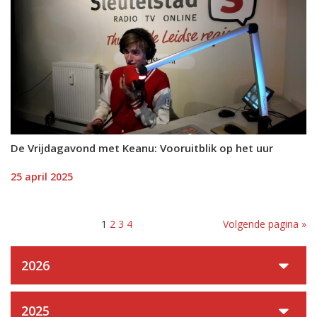
De Vrijdagavond met Keanu: Vooruitblik op het uur
25 april 2025
1
2
3
4
Volgende pagina »
2026
2025