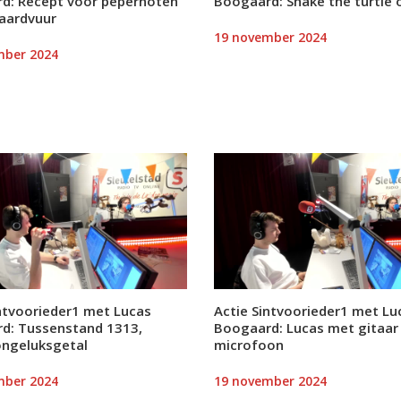
d: Recept voor pepernoten
Boogaard: Shake the turtle o
haardvuur
19 november 2024
mber 2024
intvoorieder1 met Lucas
Actie Sintvoorieder1 met Lu
d: Tussenstand 1313,
Boogaard: Lucas met gitaar
ongeluksgetal
microfoon
mber 2024
19 november 2024