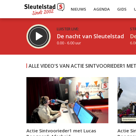
NIEUWS
AGENDA
GIDS
LUISTER LIVE:
ST
De nacht van Sleutelstad
De
0.00 - 6.00 uur
6.0
ALLE VIDEO'S VAN ACTIE SINTVOORIEDER1 M
Inklappen
Actie Sintvoorieder1 met Lucas
Actie S