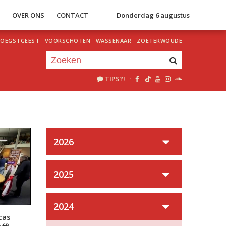
S
OVER ONS
CONTACT
Donderdag 6 augustus
OEGSTGEEST
·
VOORSCHOTEN
·
WASSENAAR
·
ZOETERWOUDE
TIPS?!
·
Je luistert nu naar
uur 1 van 0
«
Vorig uur
Volgend uur
»
2026
2025
2024
cas