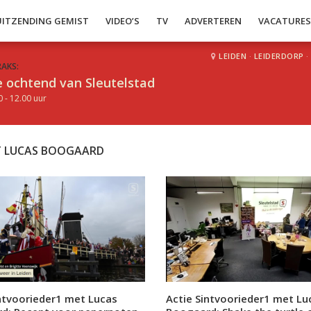
UITZENDING GEMIST
VIDEO’S
TV
ADVERTEREN
VACATURE
LEIDEN
·
LEIDERDORP
·
RAKS:
 ochtend van Sleutelstad
0 - 12.00 uur
ET LUCAS BOOGAARD
intvoorieder1 met Lucas
Actie Sintvoorieder1 met Lu