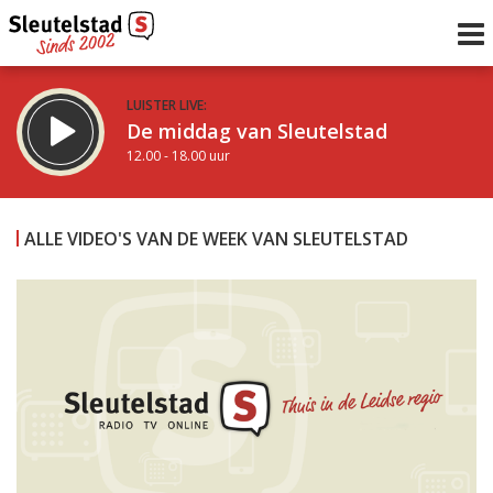
LUISTER LIVE:
De middag van Sleutelstad
12.00 - 18.00 uur
STRAKS:
De avond van Sleutelstad
ALLE VIDEO'S VAN DE WEEK VAN SLEUTELSTAD
18.00 - 19.00 uur
uur 1 van 0
Vorig uur
Volgend uur
Inklappen