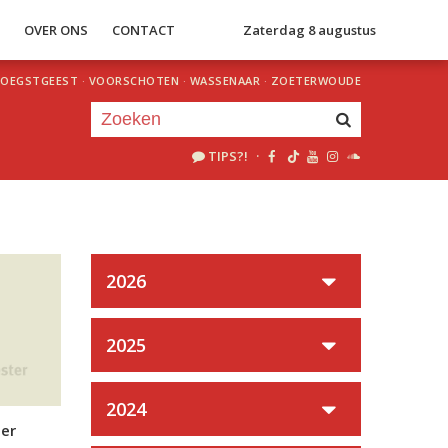
S
OVER ONS
CONTACT
Zaterdag 8 augustus
OEGSTGEEST
·
VOORSCHOTEN
·
WASSENAAR
·
ZOETERWOUDE
TIPS?!
·
Je luistert nu naar
uur 1 van 0
«
Vorig uur
Volgend uur
»
2026
2025
2024
er