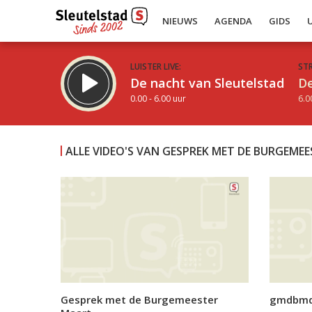
NIEUWS
AGENDA
GIDS
LUISTER LIVE:
ST
De nacht van Sleutelstad
De
0.00 - 6.00 uur
6.0
ALLE VIDEO'S VAN GESPREK MET DE BURGEMEES
Inklappen
Gesprek met de Burgemeester
gmdbmd