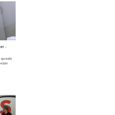
er -
 spreekt
eester