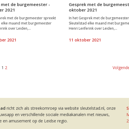
 met de burgemeester -
Gesprek met de burgemeest
er 2021
oktober 2021
prek met de burgemeester spreekt
In het Gesprek met de burgemeester
ad elke maand met burgemeester
Sleutelstad elke maand met burgem
rink over Leiden,...
Henri Lenferink over Leiden,...
ber 2021
11 oktober 2021
1
2
Volgende
tad
richt zich als streekomroep via website sleutelstad.nl, onze
S
euwsapp en verschillende sociale mediakanalen met nieuws,
M
ie en amusement op de Leidse regio.
2