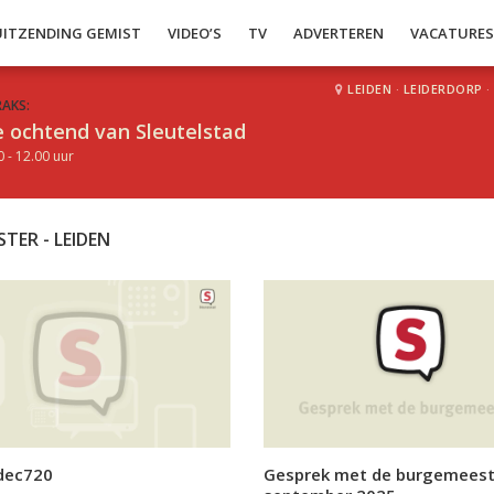
UITZENDING GEMIST
VIDEO’S
TV
ADVERTEREN
VACATURE
LEIDEN
·
LEIDERDORP
·
RAKS:
 ochtend van Sleutelstad
0 - 12.00 uur
TER - LEIDEN
ec720
Gesprek met de burgemeest