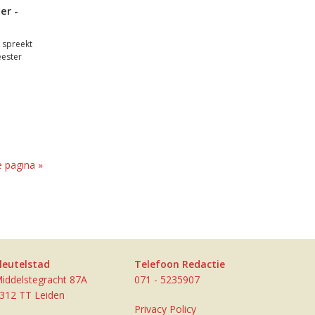
er -
 spreekt
eester
 pagina »
leutelstad
Telefoon Redactie
iddelstegracht 87A
071 - 5235907
312 TT Leiden
Privacy Policy