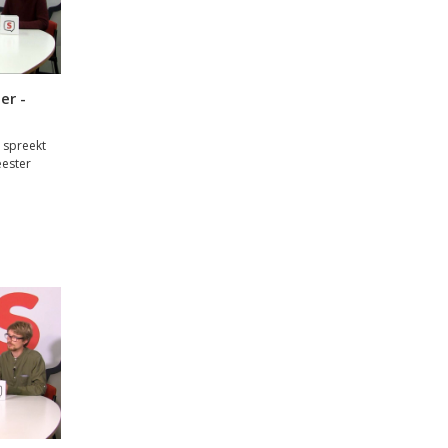
er -
 spreekt
eester