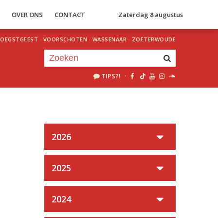
S
OVER ONS
CONTACT
Zaterdag 8 augustus
OEGSTGEEST
·
VOORSCHOTEN
·
WASSENAAR
·
ZOETERWOUDE
TIPS?!
·
Je luistert nu naar
uur 1 van 0
«
Vorig uur
Volgend uur
»
2026
2025
2024