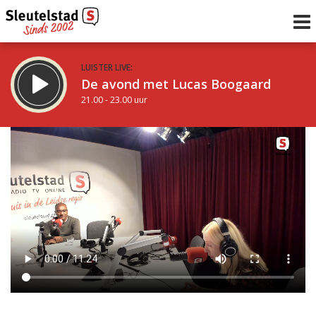
LUISTER LIVE:
De avond met Lucas Boogaard
21.00 - 23.00 uur
STRAKS:
De avond van Sleutelstad
23.00 - 0.00 uur
uur 1 van 0
Vorig uur
Volgend uur
Inklappen