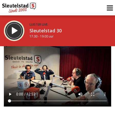
LUISTER LIVE:
Sleutelstad 30
17.00 - 19.00 uur
STRAKS:
De avond van Sleutelstad
19.00 - 0.00 uur
uur 1 van 0
Vorig uur
Volgend uur
Inklappen