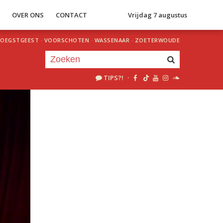
S
OVER ONS
CONTACT
Vrijdag 7 augustus
OEGSTGEEST
·
VOORSCHOTEN
·
WASSENAAR
·
ZOETERWOUDE
TIPS?!
·
Je luistert nu naar
uur 1 van 0
«
Vorig uur
Volgend uur
»