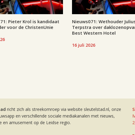
1: Pieter Krol is kandidaat
Nieuws071: Wethouder Juliu
er voor de ChristenUnie
Terpstra over daklozenopva
Best Western Hotel
026
16 juli 2026
tad
richt zich als streekomroep via website sleutelstad.nl, onze
S
euwsapp en verschillende sociale mediakanalen met nieuws,
M
ie en amusement op de Leidse regio.
2