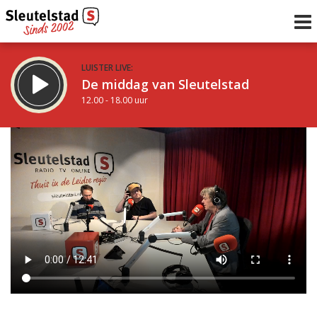
LUISTER LIVE:
De middag van Sleutelstad
12.00 - 18.00 uur
STRAKS:
De avond van Sleutelstad
18.00 - 19.00 uur
uur 1 van 0
Vorig uur
Volgend uur
Inklappen