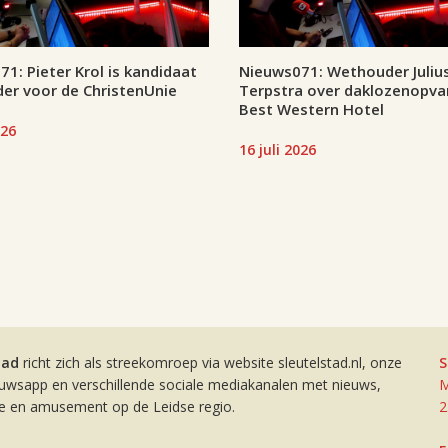
1: Pieter Krol is kandidaat
Nieuws071: Wethouder Juliu
er voor de ChristenUnie
Terpstra over daklozenopva
Best Western Hotel
026
16 juli 2026
tad
richt zich als streekomroep via website sleutelstad.nl, onze
S
euwsapp en verschillende sociale mediakanalen met nieuws,
M
ie en amusement op de Leidse regio.
2