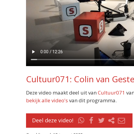
Cultuur071: Colin van Geste
Deze video maakt deel uit van
Cultuur071
van
bekijk alle video's
van dit programma.
Deel deze video!