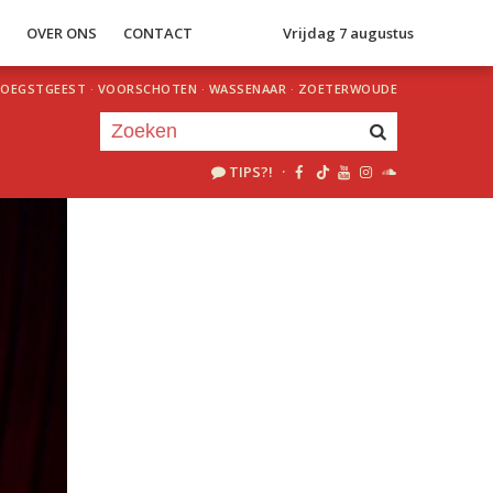
S
OVER ONS
CONTACT
Vrijdag 7 augustus
OEGSTGEEST
·
VOORSCHOTEN
·
WASSENAAR
·
ZOETERWOUDE
TIPS?!
·
Je luistert nu naar
uur 1 van 0
«
Vorig uur
Volgend uur
»