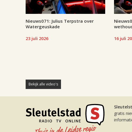
Nieuws071: Julius Terpstra over
Nieuws07
Watergeuskade
wethoud
23 juli 2026
16 juli 2
Bekijk alle video's
Sleutels
gratis ni
informat