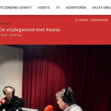
UITZENDING GEMIST
VIDEO’S
TV
ADVERTEREN
VACATURE
LEIDEN
·
LEIDERDORP
·
STRAKS:
De vrijdagavond met Keanu
18.00 - 19.00 uur