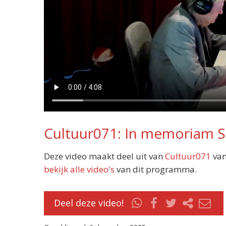
Cultuur071: In memoriam 
Deze video maakt deel uit van
Cultuur071
van
bekijk alle video's
van dit programma.
Deel deze video!