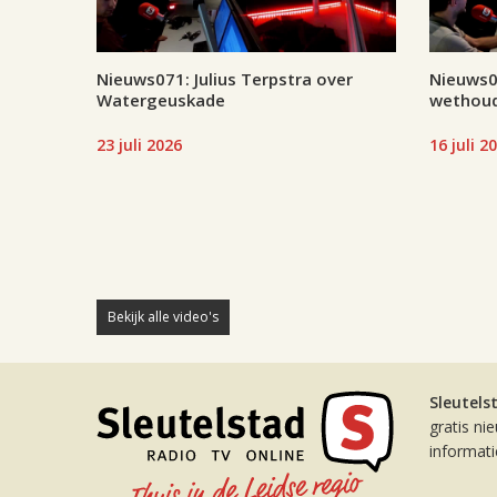
Nieuws071: Julius Terpstra over
Nieuws07
Watergeuskade
wethoud
23 juli 2026
16 juli 2
Bekijk alle video's
Sleutels
gratis ni
informat