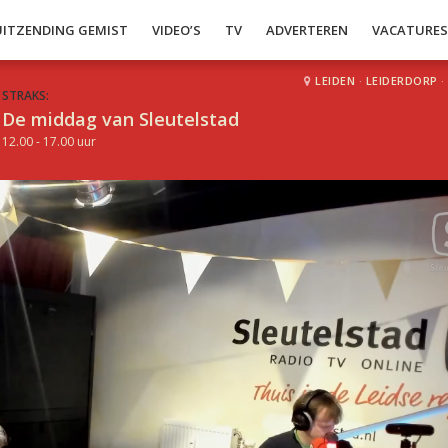
UITZENDING GEMIST
VIDEO’S
TV
ADVERTEREN
VACATURE
LEIDEN
·
LEIDERDORP
·
STRAKS:
De middag van Sleutelstad
12.00 - 17.00 uur