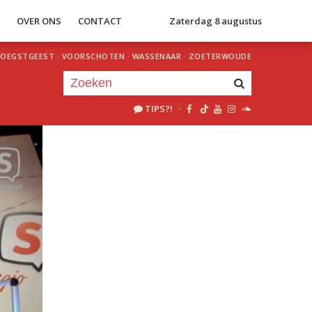
S
OVER ONS
CONTACT
Zaterdag 8 augustus
OEGSTGEEST
·
VOORSCHOTEN
·
WASSENAAR
·
ZOETERWOUDE
TIPS?!
·
Je luistert nu naar
uur 1 van 0
«
Vorig uur
Volgend uur
»