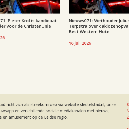
1: Pieter Krol is kandidaat
Nieuws071: Wethouder Juliu
er voor de ChristenUnie
Terpstra over daklozenopva
Best Western Hotel
026
16 juli 2026
tad
richt zich als streekomroep via website sleutelstad.nl, onze
S
euwsapp en verschillende sociale mediakanalen met nieuws,
M
ie en amusement op de Leidse regio.
2