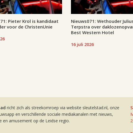
1: Pieter Krol is kandidaat
Nieuws071: Wethouder Juliu
er voor de ChristenUnie
Terpstra over daklozenopva
Best Western Hotel
026
16 juli 2026
tad
richt zich als streekomroep via website sleutelstad.nl, onze
S
euwsapp en verschillende sociale mediakanalen met nieuws,
M
ie en amusement op de Leidse regio.
2