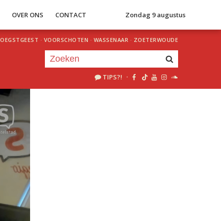
S
OVER ONS
CONTACT
Zondag 9 augustus
OEGSTGEEST
·
VOORSCHOTEN
·
WASSENAAR
·
ZOETERWOUDE
TIPS?!
·
Je luistert nu naar
uur 1 van 0
«
Vorig uur
Volgend uur
»