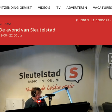
UITZENDING GEMIST
VIDEO’S
TV
ADVERTEREN
VACATURE
LEIDEN
·
LEIDERDORP
·
STRAKS:
De avond van Sleutelstad
19.00 - 22.00 uur