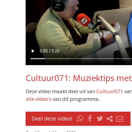
Cultuur071: Muziektips met
Deze video maakt deel uit van
Cultuur071
van
alle video's
van dit programma.
Deel deze video!