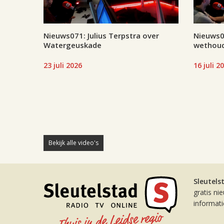
Nieuws071: Julius Terpstra over
Nieuws07
Watergeuskade
wethoud
23 juli 2026
16 juli 2
Bekijk alle video's
Sleutels
gratis ni
informat