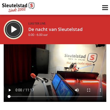
LUISTER LIVE:
De nacht van Sleutelstad
0.00 - 6.00 uur
STRAKS:
De ochtend van Sleutelstad
6.00 - 12.00 uur
uur 1 van 0
Vorig uur
Volgend uur
Inklappen