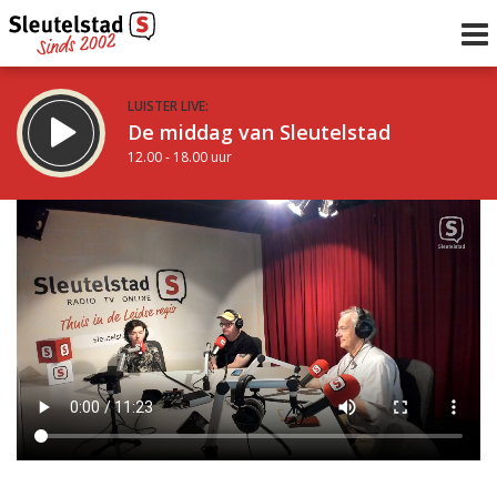
LUISTER LIVE:
De middag van Sleutelstad
12.00 - 18.00 uur
STRAKS:
De vrijdagavond met Keanu
18.00 - 19.00 uur
uur 1 van 0
Vorig uur
Volgend uur
Inklappen