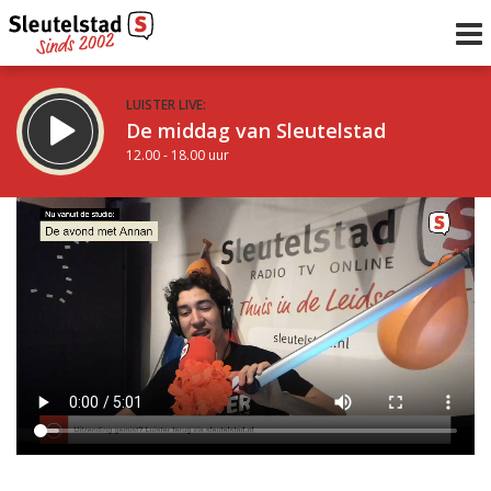
LUISTER LIVE:
De middag van Sleutelstad
12.00 - 18.00 uur
STRAKS:
De avond van Sleutelstad
18.00 - 21.00 uur
uur 1 van 0
Vorig uur
Volgend uur
Inklappen