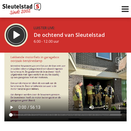
LUISTER LIVE:
De ochtend van Sleutelstad
6.00 - 12.00 uur
STRAKS:
De middag van Sleutelstad
12.00 - 19.00 uur
uur 1 van 0
Vorig uur
Volgend uur
Inklappen