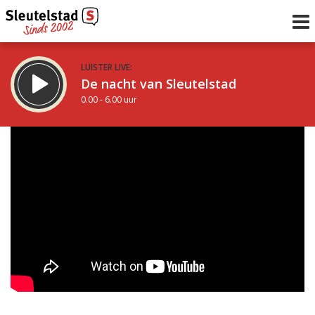
LUISTER LIVE:
De nacht van Sleutelstad
0.00 - 6.00 uur
STRAKS:
De ochtend van Sleutelstad
6.00 - 12.00 uur
uur 1 van 0
Vorig uur
Volgend uur
Inklappen