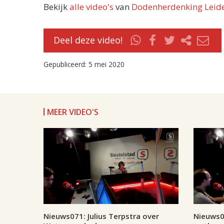
Bekijk
alle video's
van
Dodenherdenking Leid
Deel deze video!
Gepubliceerd: 5 mei 2020
MEER VIDEO'S
Nieuws071: Julius Terpstra over
Nieuws07