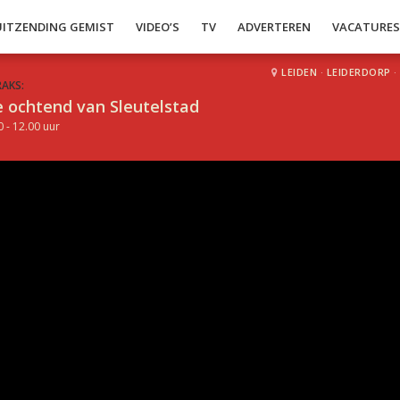
UITZENDING GEMIST
VIDEO’S
TV
ADVERTEREN
VACATURE
LEIDEN
·
LEIDERDORP
·
RAKS:
 ochtend van Sleutelstad
0 - 12.00 uur