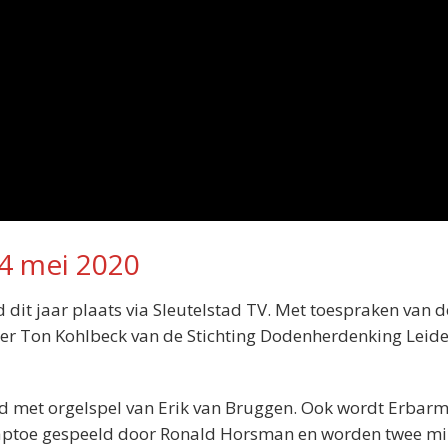
4 mei 2020
it jaar plaats via Sleutelstad TV. Met toespraken van d
ter Ton Kohlbeck van de Stichting Dodenherdenking Leid
ed met orgelspel van Erik van Bruggen. Ook wordt Erbarm
Taptoe gespeeld door Ronald Horsman en worden twee m