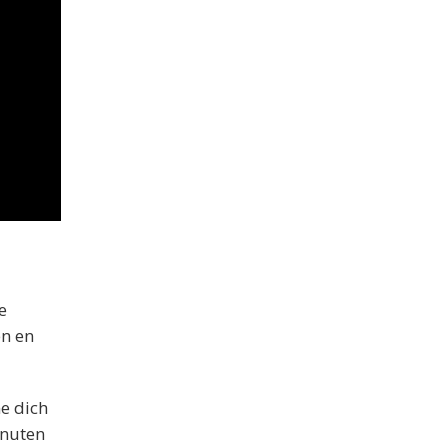
e
en en
e dich
inuten