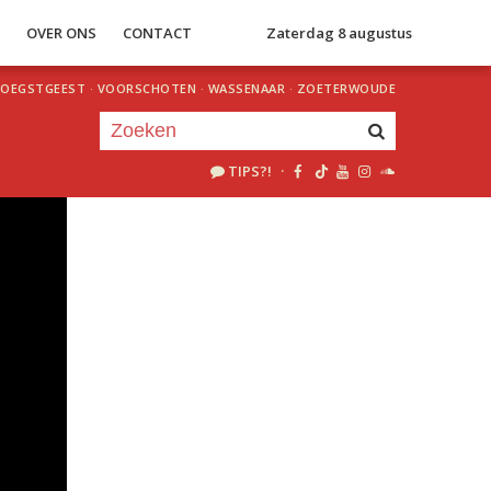
S
OVER ONS
CONTACT
Zaterdag 8 augustus
OEGSTGEEST
·
VOORSCHOTEN
·
WASSENAAR
·
ZOETERWOUDE
TIPS?!
·
Je luistert nu naar
uur 1 van 0
«
Vorig uur
Volgend uur
»