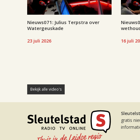
Nieuws071: Julius Terpstra over
Nieuws07
Watergeuskade
wethoud
23 juli 2026
16 juli 2
Bekijk alle video's
Sleutels
gratis ni
informat