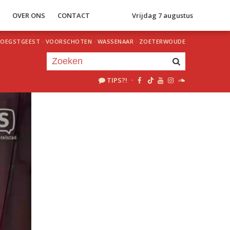
S
OVER ONS
CONTACT
Vrijdag 7 augustus
OEGSTGEEST
·
VOORSCHOTEN
·
WASSENAAR
·
ZOETERWOUDE
TIPS?!
·
Je luistert nu naar
uur 1 van 0
«
Vorig uur
Volgend uur
»