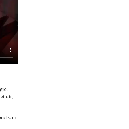
gie,
iteit,
ond van