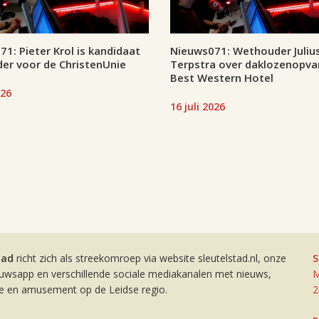
1: Pieter Krol is kandidaat
Nieuws071: Wethouder Juliu
er voor de ChristenUnie
Terpstra over daklozenopva
Best Western Hotel
026
16 juli 2026
tad
richt zich als streekomroep via website sleutelstad.nl, onze
S
euwsapp en verschillende sociale mediakanalen met nieuws,
M
ie en amusement op de Leidse regio.
2