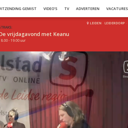
UITZENDING GEMIST
VIDEO’S
TV
ADVERTEREN
VACATURE
LEIDEN
·
LEIDERDORP
·
STRAKS:
De vrijdagavond met Keanu
18.00 - 19.00 uur