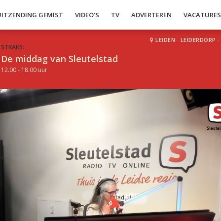
UITZENDING GEMIST
VIDEO’S
TV
ADVERTEREN
VACATURE
LEIDEN
·
LEIDERDORP
·
STRAKS:
De middag van Sleutelstad
12.00 - 18.00 uur