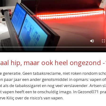
aal hip, maar ook heel ongezond -
ije generatie. Geen tabaksreclame, niet roken rondom sch
en paar jaar een ander genotsmiddel in opmars: vapen of
t als de tabakssigaret en nog veel verslavender. Artsen s
ant vapen heeft een te onschuldig imago. In Gezond071 pr
e Kiliç over de risico’s van vapen.