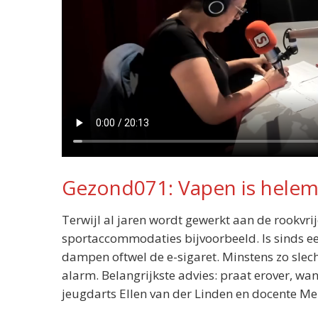
Gezond071: Vapen is helem
Terwijl al jaren wordt gewerkt aan de rookvr
sportaccommodaties bijvoorbeeld. Is sinds e
dampen oftwel de e-sigaret. Minstens zo slech
alarm. Belangrijkste advies: praat erover, w
jeugdarts Ellen van der Linden en docente Merv