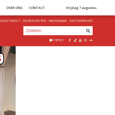
S
OVER ONS
CONTACT
Vrijdag 7 augustus
OEGSTGEEST
·
VOORSCHOTEN
·
WASSENAAR
·
ZOETERWOUDE
TIPS?!
·
Je luistert nu naar
uur 1 van 0
«
Vorig uur
Volgend uur
»