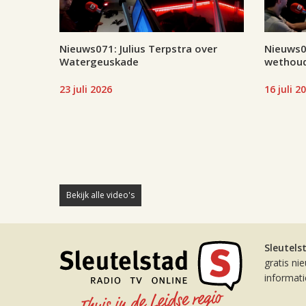
Nieuws071: Julius Terpstra over
Nieuws07
Watergeuskade
wethoud
23 juli 2026
16 juli 2
Bekijk alle video's
Sleutels
gratis ni
informat