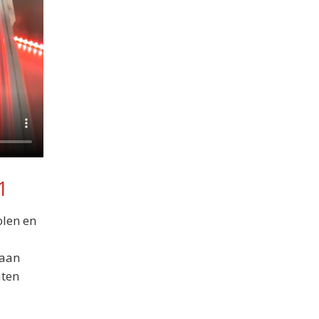
1
olen en
laan
aten