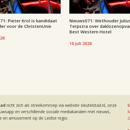
1: Pieter Krol is kandidaat
Nieuws071: Wethouder Juliu
er voor de ChristenUnie
Terpstra over daklozenopva
Best Western Hotel
026
16 juli 2026
tad
richt zich als streekomroep via website sleutelstad.nl, onze
S
euwsapp en verschillende sociale mediakanalen met nieuws,
M
ie en amusement op de Leidse regio.
2