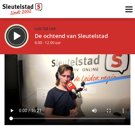
LUISTER LIVE:
De ochtend van Sleutelstad
6.00 - 12.00 uur
STRAKS:
De middag van Sleutelstad
12.00 - 17.00 uur
uur 1 van 0
Vorig uur
Volgend uur
Inklappen