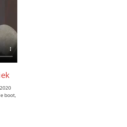
iek
n 2020
de boot,