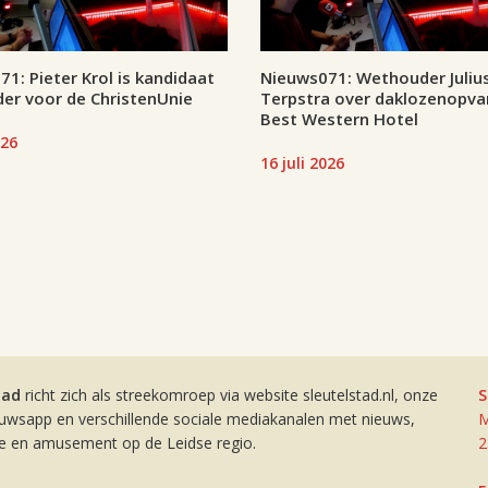
1: Pieter Krol is kandidaat
Nieuws071: Wethouder Juliu
er voor de ChristenUnie
Terpstra over daklozenopva
Best Western Hotel
026
16 juli 2026
tad
richt zich als streekomroep via website sleutelstad.nl, onze
S
euwsapp en verschillende sociale mediakanalen met nieuws,
M
ie en amusement op de Leidse regio.
2