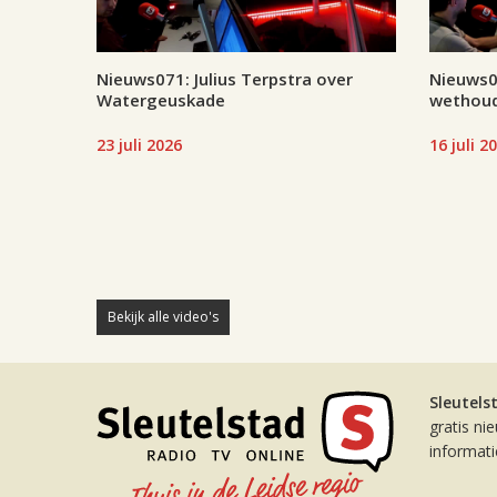
Nieuws071: Julius Terpstra over
Nieuws07
Watergeuskade
wethoud
23 juli 2026
16 juli 2
Bekijk alle video's
Sleutels
gratis ni
informat