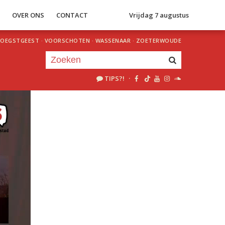
S
OVER ONS
CONTACT
Vrijdag 7 augustus
OEGSTGEEST
·
VOORSCHOTEN
·
WASSENAAR
·
ZOETERWOUDE
TIPS?!
·
Je luistert nu naar
uur 1 van 0
«
Vorig uur
Volgend uur
»