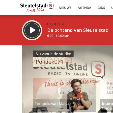
NIEUWS
AGENDA
GIDS
LUISTER LIVE:
De ochtend van Sleutelstad
6.00 - 12.00 uur
Inklappen