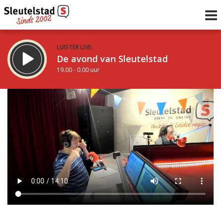
LUISTER LIVE:
De avond van Sleutelstad
19.00 - 0.00 uur
STRAKS:
De nacht van Sleutelstad
0.00 - 6.00 uur
uur 1 van 0
Vorig uur
Volgend uur
Inklappen