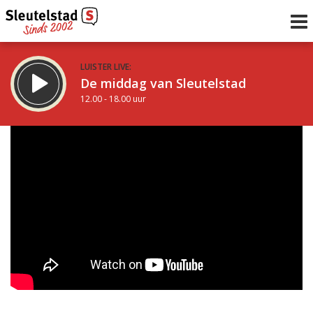
LUISTER LIVE:
De middag van Sleutelstad
12.00 - 18.00 uur
STRAKS:
De avond van Sleutelstad
18.00 - 21.00 uur
uur 1 van 0
Vorig uur
Volgend uur
Inklappen