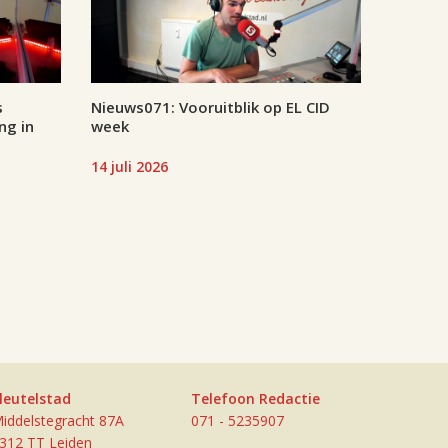
s
Nieuws071: Vooruitblik op EL CID
ng in
week
14 juli 2026
leutelstad
Telefoon Redactie
iddelstegracht 87A
071 - 5235907
312 TT Leiden