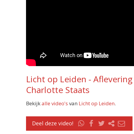
Licht op Leiden - Afleveri
Charlotte Staats
Bekijk
alle video's
van
Licht op Leiden
.
Deel deze video!