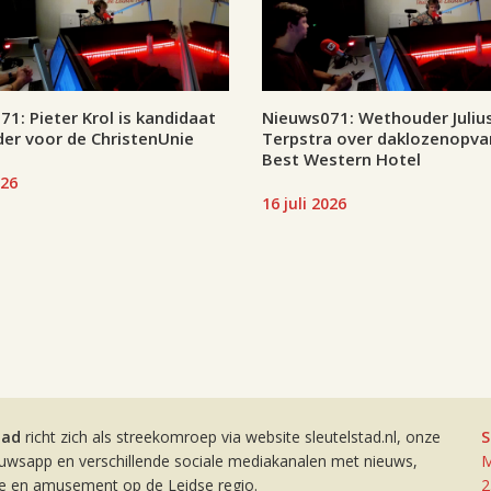
1: Pieter Krol is kandidaat
Nieuws071: Wethouder Juliu
er voor de ChristenUnie
Terpstra over daklozenopva
Best Western Hotel
026
16 juli 2026
tad
richt zich als streekomroep via website sleutelstad.nl, onze
S
euwsapp en verschillende sociale mediakanalen met nieuws,
M
ie en amusement op de Leidse regio.
2