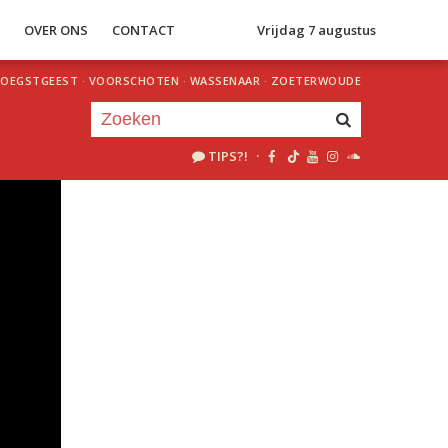
S
OVER ONS
CONTACT
Vrijdag 7 augustus
OEGSTGEEST
·
VOORSCHOTEN
·
WASSENAAR
·
ZOETERWOUDE
TIPS?!
·
Je luistert nu naar
uur 1 van 0
«
Vorig uur
Volgend uur
»