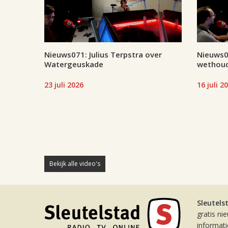
Nieuws071: Julius Terpstra over
Nieuws07
Watergeuskade
wethoud
23 juli 2026
16 juli 2
Bekijk alle video's
Sleutels
gratis ni
informat