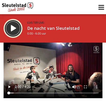
LUISTER LIVE:
De nacht van Sleutelstad
0.00 - 6.00 uur
STRAKS:
De ochtend van Sleutelstad
6.00 - 12.00 uur
uur 1 van 0
Vorig uur
Volgend uur
Inklappen