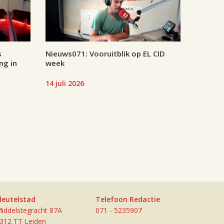
s
Nieuws071: Vooruitblik op EL CID
ng in
week
14 juli 2026
leutelstad
Telefoon Redactie
iddelstegracht 87A
071 - 5235907
312 TT Leiden