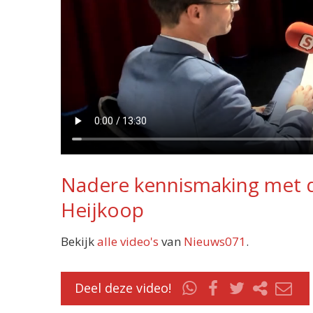
Nadere kennismaking met d
Heijkoop
Bekijk
alle video's
van
Nieuws071
.
Deel deze video!