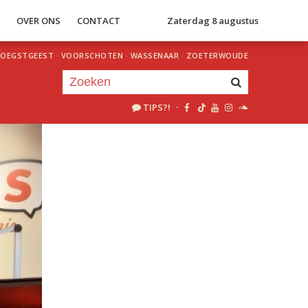
S
OVER ONS
CONTACT
Zaterdag 8 augustus
OEGSTGEEST
·
VOORSCHOTEN
·
WASSENAAR
·
ZOETERWOUDE
TIPS?!
·
Je luistert nu naar
uur 1 van 0
«
Vorig uur
Volgend uur
»