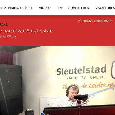
UITZENDING GEMIST
VIDEO’S
TV
ADVERTEREN
VACATURE
LEIDEN
·
LEIDERDORP
·
RAKS:
e nacht van Sleutelstad
0 - 6.00 uur