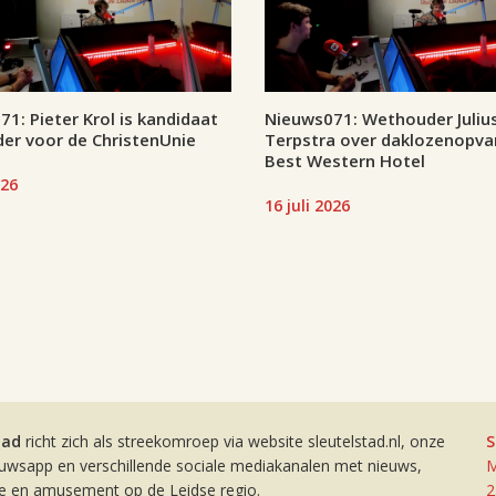
1: Pieter Krol is kandidaat
Nieuws071: Wethouder Juliu
er voor de ChristenUnie
Terpstra over daklozenopva
Best Western Hotel
026
16 juli 2026
tad
richt zich als streekomroep via website sleutelstad.nl, onze
S
euwsapp en verschillende sociale mediakanalen met nieuws,
M
ie en amusement op de Leidse regio.
2