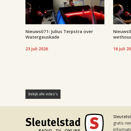
Nieuws071: Julius Terpstra over
Nieuws07
Watergeuskade
wethoud
23 juli 2026
16 juli 2
Bekijk alle video's
Sleutels
gratis ni
informat