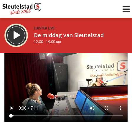
LUISTER LIVE:
De middag van Sleutelstad
12.00 - 19.00 uur
STRAKS:
De avond van Sleutelstad
19.00 - 22.00 uur
uur 1 van 0
Vorig uur
Volgend uur
Inklappen