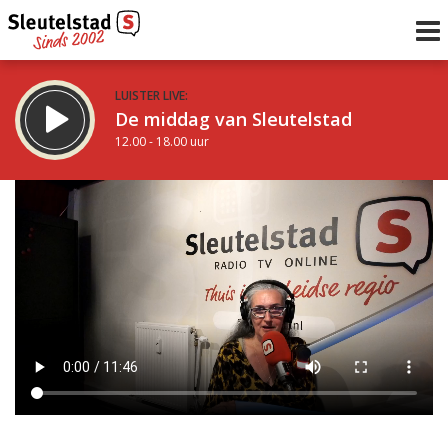
LUISTER LIVE:
De middag van Sleutelstad
12.00 - 18.00 uur
STRAKS:
De avond van Sleutelstad
18.00 - 19.00 uur
uur 1 van 0
Vorig uur
Volgend uur
Inklappen