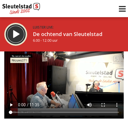
LUISTER LIVE:
De ochtend van Sleutelstad
6.00 - 12.00 uur
STRAKS:
De middag van Sleutelstad
12.00 - 17.00 uur
uur 1 van 0
Vorig uur
Volgend uur
Inklappen