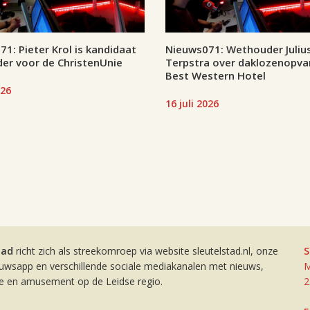
1: Pieter Krol is kandidaat
Nieuws071: Wethouder Juliu
er voor de ChristenUnie
Terpstra over daklozenopva
Best Western Hotel
026
16 juli 2026
tad
richt zich als streekomroep via website sleutelstad.nl, onze
S
euwsapp en verschillende sociale mediakanalen met nieuws,
M
ie en amusement op de Leidse regio.
2