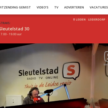
UITZENDING GEMIST
VIDEO’S
TV
ADVERTEREN
VACATURE
LEIDEN
·
LEIDERDORP
·
STRAKS:
Sleutelstad 30
17.00 - 19.00 uur