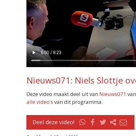
Nieuws071: Niels Slottje ov
Deze video maakt deel uit van
Nieuws071
van
alle video's
van dit programma.
Deel deze video!