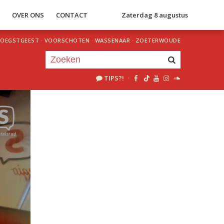
S
OVER ONS
CONTACT
Zaterdag 8 augustus
OEGSTGEEST
·
VOORSCHOTEN
·
WASSENAAR
·
ZOETERWOUDE
TIPS?!
·
Je luistert nu naar
uur 1 van 0
«
Vorig uur
Volgend uur
»