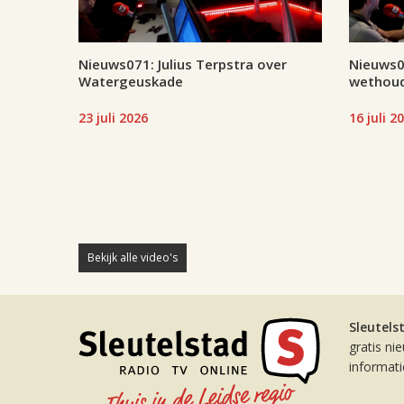
Nieuws071: Julius Terpstra over
Nieuws07
Watergeuskade
wethoud
23 juli 2026
16 juli 2
Bekijk alle video's
Sleutels
gratis ni
informat