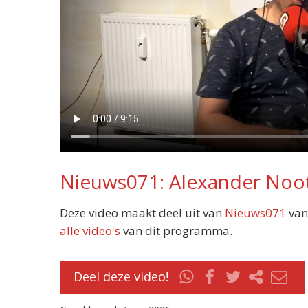
Nieuws071: Alexander Noot
Deze video maakt deel uit van
Nieuws071
van
alle video's
van dit programma.
Deel deze video!