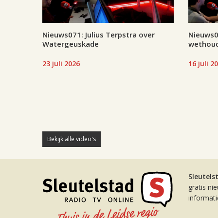
Nieuws071: Julius Terpstra over
Nieuws07
Watergeuskade
wethoud
23 juli 2026
16 juli 2
Bekijk alle video's
Sleutels
gratis ni
informat