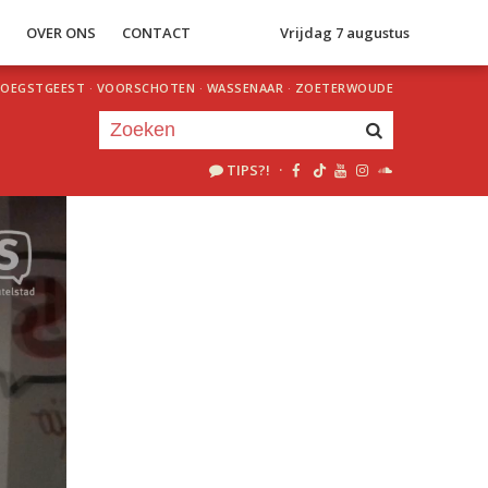
S
OVER ONS
CONTACT
Vrijdag 7 augustus
OEGSTGEEST
·
VOORSCHOTEN
·
WASSENAAR
·
ZOETERWOUDE
TIPS?!
·
Je luistert nu naar
uur 1 van 0
«
Vorig uur
Volgend uur
»