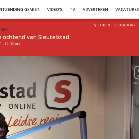
UITZENDING GEMIST
VIDEO’S
TV
ADVERTEREN
VACATURE
LEIDEN
·
LEIDERDORP
·
RAKS:
 ochtend van Sleutelstad
0 - 12.00 uur