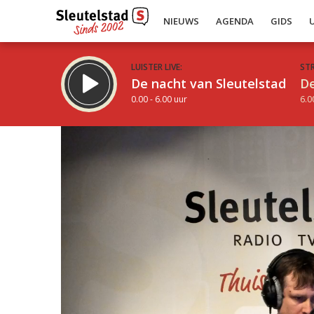
NIEUWS
AGENDA
GIDS
LUISTER LIVE:
ST
De nacht van Sleutelstad
De
0.00 - 6.00 uur
6.0
Inklappen