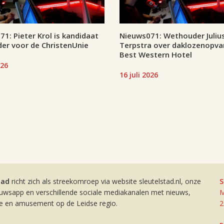
1: Pieter Krol is kandidaat
Nieuws071: Wethouder Juliu
er voor de ChristenUnie
Terpstra over daklozenopva
Best Western Hotel
026
16 juli 2026
tad
richt zich als streekomroep via website sleutelstad.nl, onze
S
euwsapp en verschillende sociale mediakanalen met nieuws,
M
ie en amusement op de Leidse regio.
2