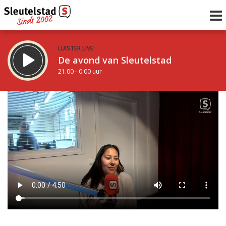
LUISTER LIVE:
De avond van Sleutelstad
21.00 - 0.00 uur
STRAKS:
De nacht van Sleutelstad
0.00 - 6.00 uur
uur 1 van 0
Vorig uur
Volgend uur
Inklappen