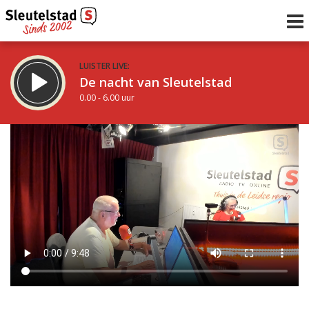
LUISTER LIVE:
De nacht van Sleutelstad
0.00 - 6.00 uur
STRAKS:
De ochtend van Sleutelstad
6.00 - 12.00 uur
uur 1 van 0
Vorig uur
Volgend uur
Inklappen