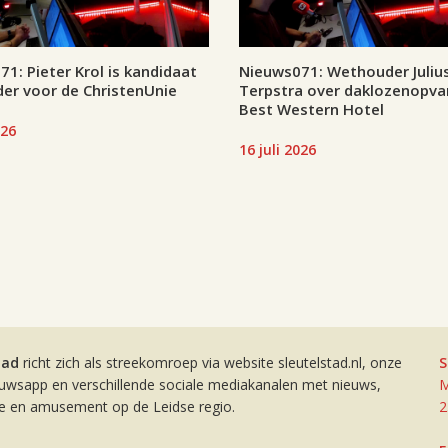
1: Pieter Krol is kandidaat
Nieuws071: Wethouder Juliu
er voor de ChristenUnie
Terpstra over daklozenopva
Best Western Hotel
026
16 juli 2026
tad
richt zich als streekomroep via website sleutelstad.nl, onze
S
euwsapp en verschillende sociale mediakanalen met nieuws,
M
ie en amusement op de Leidse regio.
2