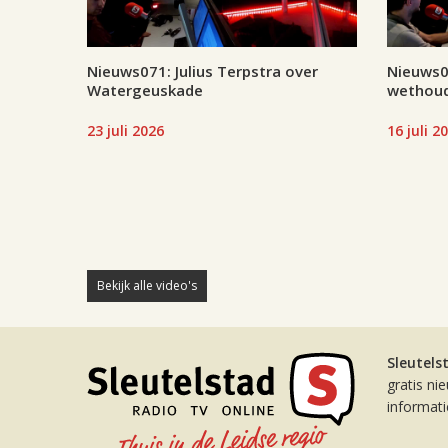
Nieuws071: Julius Terpstra over
Nieuws07
Watergeuskade
wethoud
23 juli 2026
16 juli 2
Bekijk alle video's
Sleutels
gratis ni
informat