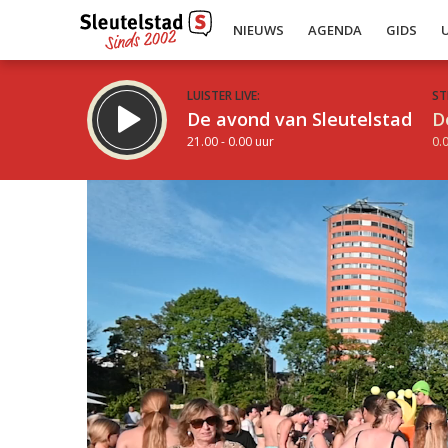
NIEUWS
AGENDA
GIDS
LUISTER LIVE:
ST
De avond van Sleutelstad
D
21.00 - 0.00 uur
0.0
Inklappen