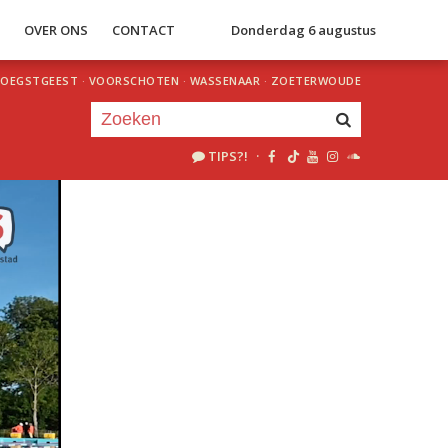
S
OVER ONS
CONTACT
Donderdag 6 augustus
OEGSTGEEST
·
VOORSCHOTEN
·
WASSENAAR
·
ZOETERWOUDE
TIPS?!
·
Je luistert nu naar
uur 1 van 0
«
Vorig uur
Volgend uur
»