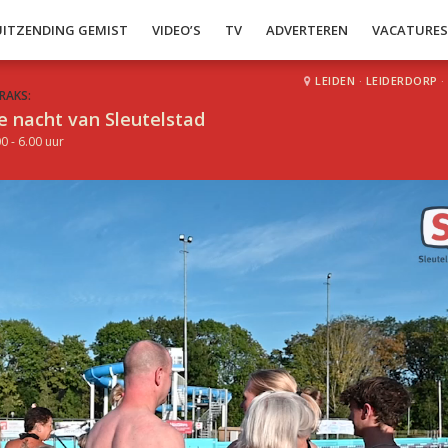
UITZENDING GEMIST
VIDEO’S
TV
ADVERTEREN
VACATURE
LEIDEN
·
LEIDERDORP
·
RAKS:
e nacht van Sleutelstad
0 - 6.00 uur