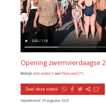
Opening zwemvierdaagse 
Bekijk
alle video's
van
Nieuws071
.
Deel deze video!
Gepubliceerd: 29 augustus 2025