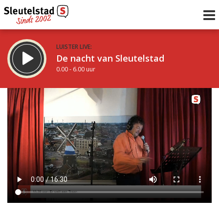
LUISTER LIVE:
De nacht van Sleutelstad
0.00 - 6.00 uur
STRAKS:
De ochtend van Sleutelstad
6.00 - 12.00 uur
uur 1 van 0
Vorig uur
Volgend uur
Inklappen