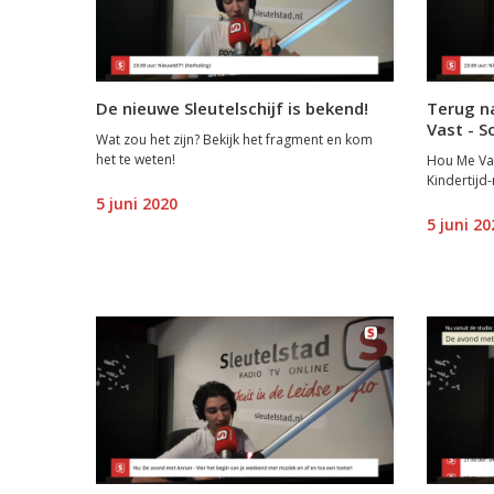
De nieuwe Sleutelschijf is bekend!
Terug na
Vast - S
Wat zou het zijn? Bekijk het fragment en kom
het te weten!
Hou Me Vas
Kindertij
5 juni 2020
5 juni 20