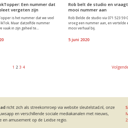
okTopper: Een nummer dat
Rob belt de studio en vraag
leet vergeten zijn
mooi nummer aan
opper is het nummer dat we veel
Rob Belde de studio via 071 523 59 0
TikTok. Maar datzelfde nummer
vroeg een nummer aan, en vertelde 
 vaak in zijn geheel te...
mooi verhaal bij.
20
5 juni 2020
1
2
3
4
Volgende
tad
richt zich als streekomroep via website sleutelstad.nl, onze
S
euwsapp en verschillende sociale mediakanalen met nieuws,
M
ie en amusement op de Leidse regio.
2