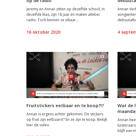
op de radio
debuuta
Jeremy en Annan zitten op dezelfde school, in
Annan Verb
dezelfde klas, zijn 18 jaar en maken allebei
songwriter
radio. Toch kennen ze elkaar...
debuutalbu
16 oktober 2020
4 septe
Fruitstickers eetbaar en te koop?!?
Wat de l
maanda
Annan is ergens achter gekomen. De stickers
op fruit zijn eetbaars!? En ze zijn te koop. Bekijk
Annan heef
hier de video.
luisteraars
blijft een 