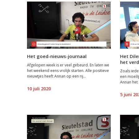
Het goed-nieuws-journaal
Het Dil
het ver
Afgelopen week is er veel gebeurd. En laten we
het weekend eens vrolijk starten. Alle positieve
Zoals iede
nieuwtjes heeft Annan op een rij...
een moeili
Annan het m
10 juli 2020
5 juni 20