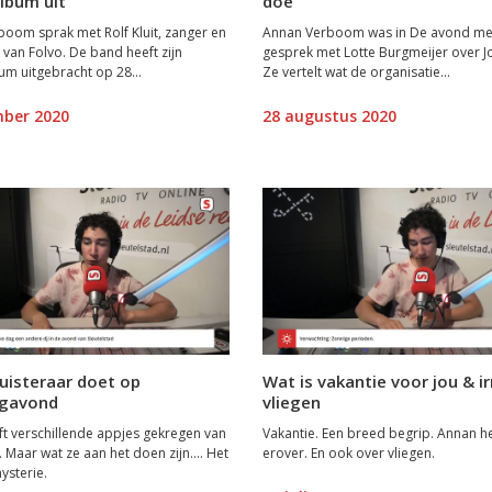
lbum uit
doe
oom sprak met Rolf Kluit, zanger en
Annan Verboom was in De avond met
 van Folvo. De band heeft zijn
gesprek met Lotte Burgmeijer over J
m uitgebracht op 28...
Ze vertelt wat de organisatie...
mber 2020
28 augustus 2020
uisteraar doet op
Wat is vakantie voor jou & ir
gavond
vliegen
t verschillende appjes gekregen van
Vakantie. Een breed begrip. Annan he
. Maar wat ze aan het doen zijn.... Het
erover. En ook over vliegen.
mysterie.