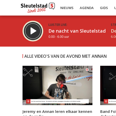
NIEUWS
AGENDA
GIDS
LUISTER LIVE:
ST
De nacht van Sleutelstad
De
0.00 - 6.00 uur
6.0
ALLE VIDEO'S VAN DE AVOND MET ANNAN
Inklappen
Jeremy en Annan leren elkaar kennen
Band Fo