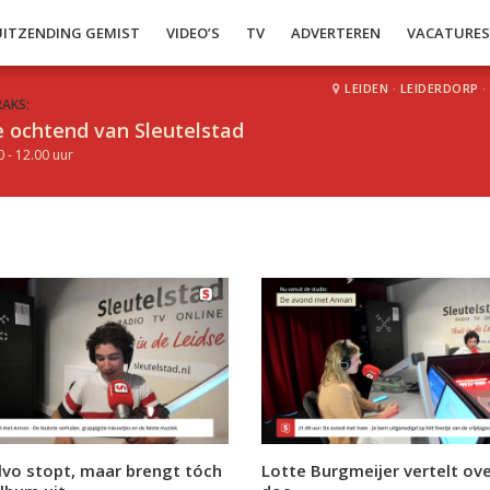
UITZENDING GEMIST
VIDEO’S
TV
ADVERTEREN
VACATURE
LEIDEN
·
LEIDERDORP
·
RAKS:
 ochtend van Sleutelstad
0 - 12.00 uur
lvo stopt, maar brengt tóch
Lotte Burgmeijer vertelt ove