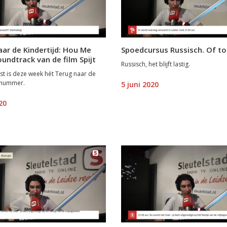
ar de Kindertijd: Hou Me
Spoedcursus Russisch. Of to
oundtrack van de film Spijt
Russisch, het blijft lastig.
t is deze week hét Terug naar de
d-nummer.
5 juni 2020
20