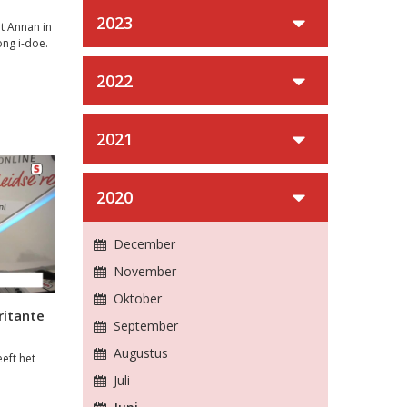
2023
 Annan in
ong i-doe.
2022
2021
2020
December
November
Oktober
ritante
September
Augustus
eft het
Juli