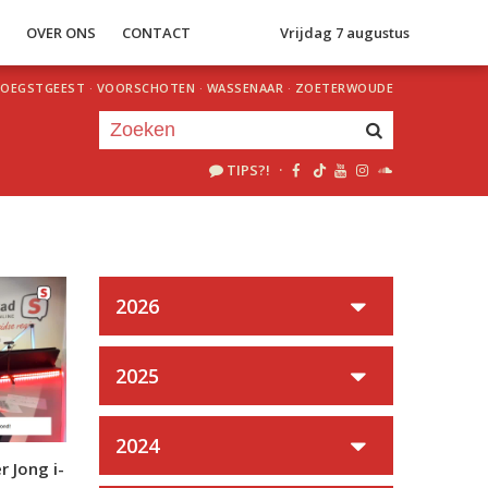
S
OVER ONS
CONTACT
Vrijdag 7 augustus
OEGSTGEEST
·
VOORSCHOTEN
·
WASSENAAR
·
ZOETERWOUDE
TIPS?!
·
Je luistert nu naar
uur 1 van 0
«
Vorig uur
Volgend uur
»
2026
2025
2024
r Jong i-