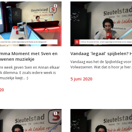
emma Moment met Sven en
Vandaag 'legaal' spijbelen? 
dwenen muziekje
Vandaag was het de Spijbeldag voor
Volwassenen. Wat dat is hoor je hier.
re week geven Sven en Annan elkaar
jk dilemma. E zoals iedere week is
uziekje kwijt... :)
5 juni 2020
20