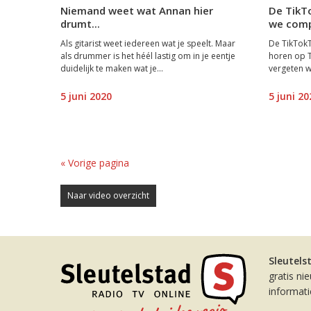
Niemand weet wat Annan hier
De TikT
drumt...
we comp
Als gitarist weet iedereen wat je speelt. Maar
De TikTokT
als drummer is het héél lastig om in je eentje
horen op 
duidelijk te maken wat je...
vergeten we
5 juni 2020
5 juni 20
« Vorige pagina
Naar video overzicht
Sleutels
gratis ni
informat