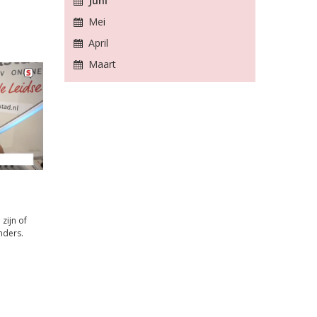
Juni
Mei
April
Maart
zijn of
nders.