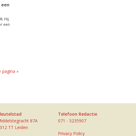
t een
8. Hij
er een
 pagina »
leutelstad
Telefoon Redactie
iddelstegracht 87A
071 - 5235907
312 TT Leiden
Privacy Policy