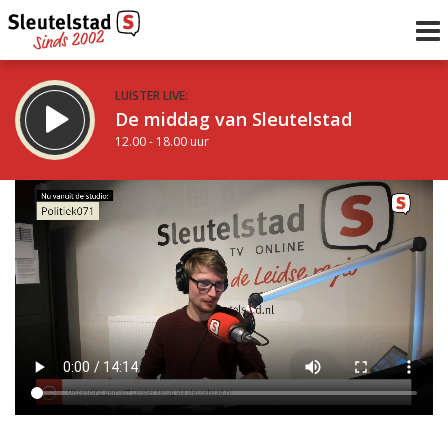
LUISTER LIVE:
De middag van Sleutelstad
12.00 - 18.00 uur
STRAKS:
De vrijdagavond met Keanu
18.00 - 19.00 uur
uur 1 van 0
Vorig uur
Volgend uur
Inklappen