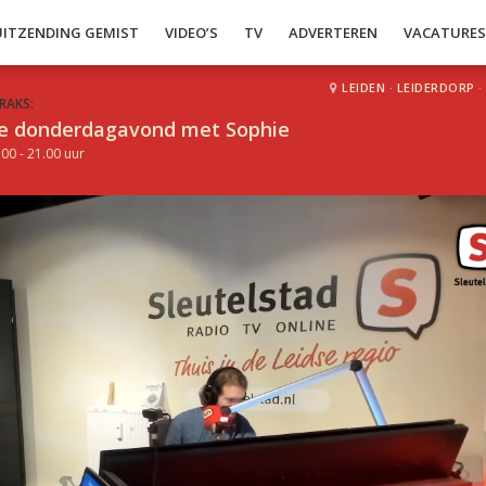
UITZENDING GEMIST
VIDEO’S
TV
ADVERTEREN
VACATURE
LEIDEN
·
LEIDERDORP
·
RAKS:
e donderdagavond met Sophie
.00 - 21.00 uur