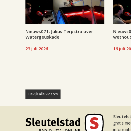
Nieuws071: Julius Terpstra over
Nieuws07
Watergeuskade
wethoud
23 juli 2026
16 juli 2
Bekijk alle video's
Sleutels
gratis ni
informat