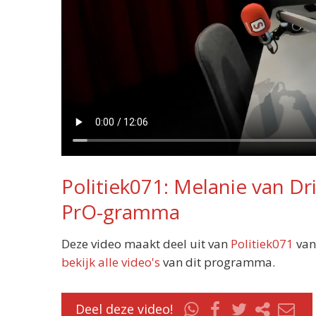
Politiek071: Melanie van Dr
PrO-gramma
Deze video maakt deel uit van
Politiek071
van
bekijk alle video's
van dit programma.
Deel deze video!