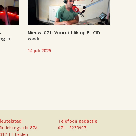
s
Nieuws071: Vooruitblik op EL CID
ng in
week
14 juli 2026
leutelstad
Telefoon Redactie
iddelstegracht 87A
071 - 5235907
312 TT Leiden