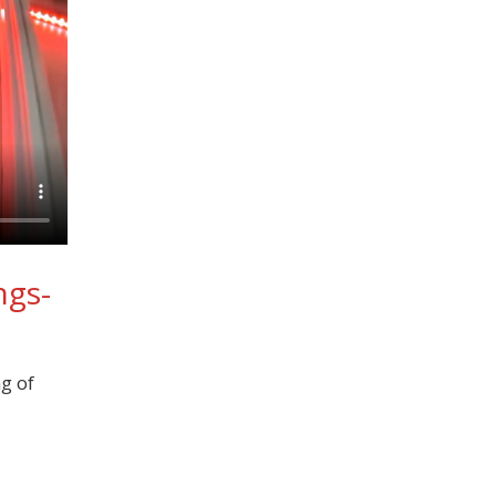
ngs-
g of