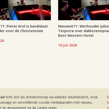
1: Pieter Krol is kandidaat
Nieuws071: Wethouder Juliu
er voor de ChristenUnie
Terpstra over daklozenopva
Best Western Hotel
026
16 juli 2026
tad
richt zich als streekomroep via website sleutelstad.nl, onze
S
euwsapp en verschillende sociale mediakanalen met nieuws,
M
ie en amusement op de Leidse regio.
2