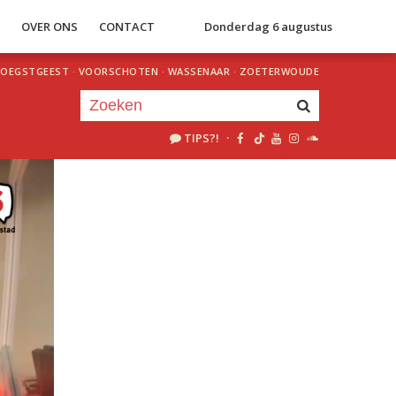
S
OVER ONS
CONTACT
Donderdag 6 augustus
OEGSTGEEST
·
VOORSCHOTEN
·
WASSENAAR
·
ZOETERWOUDE
TIPS?!
·
Je luistert nu naar
uur 1 van 0
«
Vorig uur
Volgend uur
»