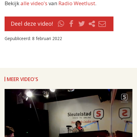
Bekijk
alle video's
van
Radio Weetlust
.
Deel deze video!
Gepubliceerd: 8 februari 2022
MEER VIDEO'S