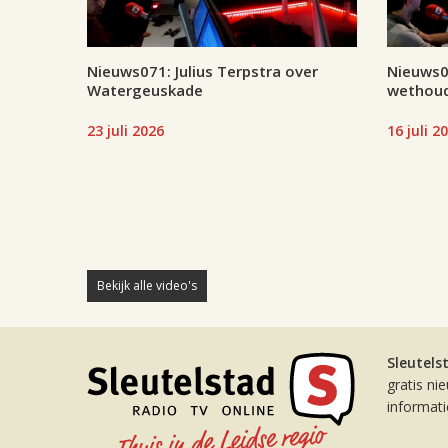
Nieuws071: Julius Terpstra over
Nieuws07
Watergeuskade
wethoud
23 juli 2026
16 juli 2
Bekijk alle video's
Sleutels
gratis ni
informat