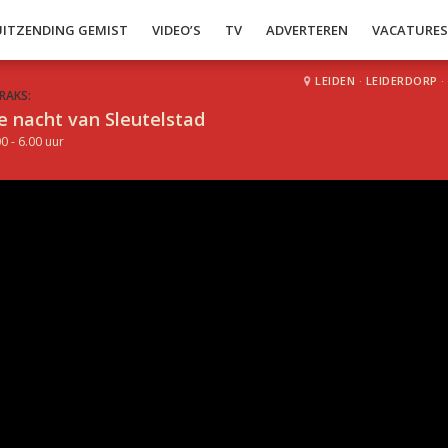
UITZENDING GEMIST
VIDEO’S
TV
ADVERTEREN
VACATURE
LEIDEN
·
LEIDERDORP
·
RAKS:
e nacht van Sleutelstad
0 - 6.00 uur