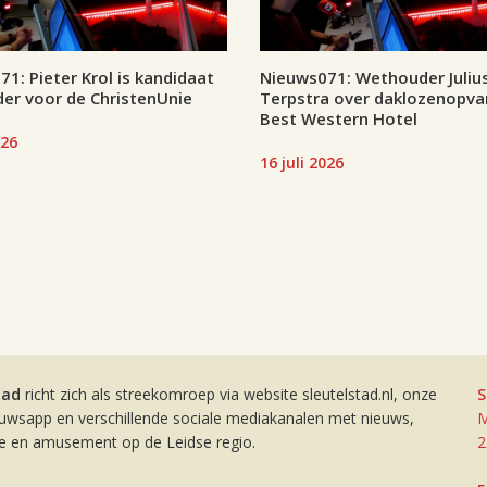
1: Pieter Krol is kandidaat
Nieuws071: Wethouder Juliu
er voor de ChristenUnie
Terpstra over daklozenopva
Best Western Hotel
026
16 juli 2026
tad
richt zich als streekomroep via website sleutelstad.nl, onze
S
euwsapp en verschillende sociale mediakanalen met nieuws,
M
ie en amusement op de Leidse regio.
2