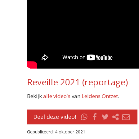
Reveille 2021 (reportage)
Bekijk
alle video's
van
Leidens Ontzet
.
Deel deze video!
Gepubliceerd: 4 oktober 2021