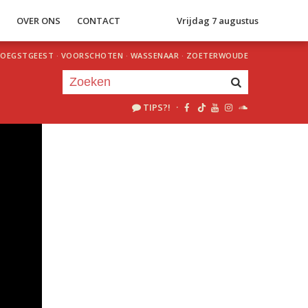
S
OVER ONS
CONTACT
Vrijdag 7 augustus
OEGSTGEEST
·
VOORSCHOTEN
·
WASSENAAR
·
ZOETERWOUDE
TIPS?!
·
Je luistert nu naar
uur 1 van 0
«
Vorig uur
Volgend uur
»