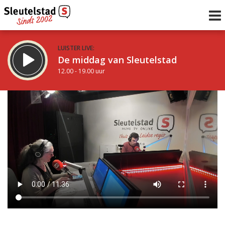
LUISTER LIVE:
De middag van Sleutelstad
12.00 - 19.00 uur
STRAKS:
De avond van Sleutelstad
19.00 - 22.00 uur
uur 1 van 0
Vorig uur
Volgend uur
Inklappen