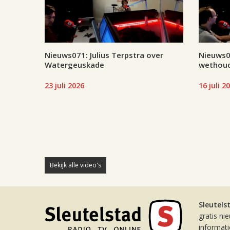
Nieuws071: Julius Terpstra over
Nieuws07
Watergeuskade
wethoud
23 juli 2026
16 juli 2
Bekijk alle video's
Sleutels
gratis ni
informat