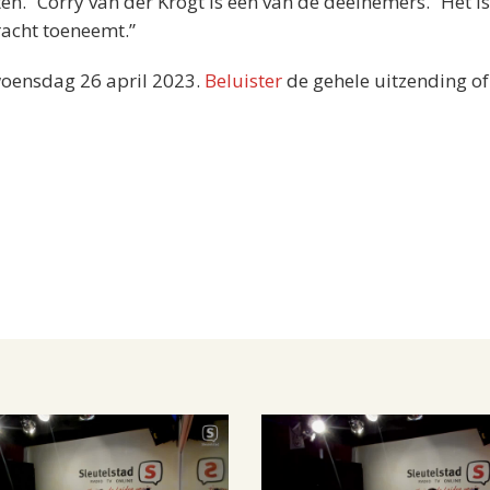
en.” Corry van der Krogt is een van de deelnemers. “Het is
racht toeneemt.”
oensdag 26 april 2023.
Beluister
de gehele uitzending o