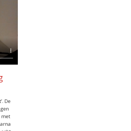
g
’. De
ngen
n met
aarna