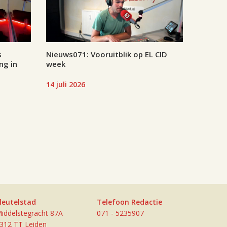
s
Nieuws071: Vooruitblik op EL CID
ng in
week
14 juli 2026
leutelstad
Telefoon Redactie
iddelstegracht 87A
071 - 5235907
312 TT Leiden