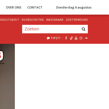
S
OVER ONS
CONTACT
Donderdag 6 augustus
OEGSTGEEST
·
VOORSCHOTEN
·
WASSENAAR
·
ZOETERWOUDE
TIPS?!
·
Je luistert nu naar
uur 1 van 0
«
Vorig uur
Volgend uur
»