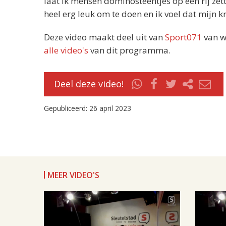
laat ik mensen dominosteentjes op een rij zett
heel erg leuk om te doen en ik voel dat mijn k
Deze video maakt deel uit van
Sport071
van w
alle video's
van dit programma.
Deel deze video!
Gepubliceerd: 26 april 2023
MEER VIDEO'S