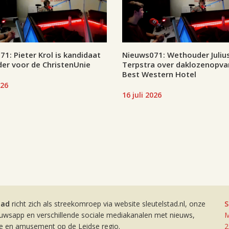
1: Pieter Krol is kandidaat
Nieuws071: Wethouder Juliu
er voor de ChristenUnie
Terpstra over daklozenopva
Best Western Hotel
026
16 juli 2026
tad
richt zich als streekomroep via website sleutelstad.nl, onze
S
euwsapp en verschillende sociale mediakanalen met nieuws,
M
ie en amusement op de Leidse regio.
2