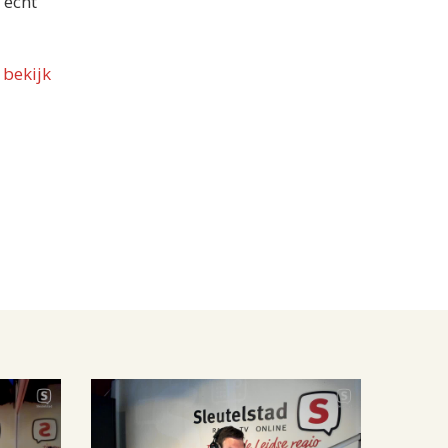
 echt
f
bekijk