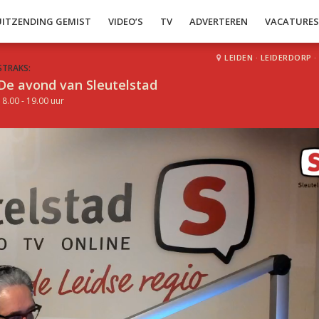
UITZENDING GEMIST
VIDEO’S
TV
ADVERTEREN
VACATURE
LEIDEN
·
LEIDERDORP
·
STRAKS:
De avond van Sleutelstad
18.00 - 19.00 uur