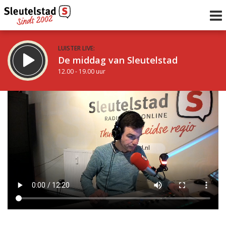
LUISTER LIVE:
De middag van Sleutelstad
12.00 - 19.00 uur
STRAKS:
De avond van Sleutelstad
19.00 - 22.00 uur
uur 1 van 0
Vorig uur
Volgend uur
Inklappen